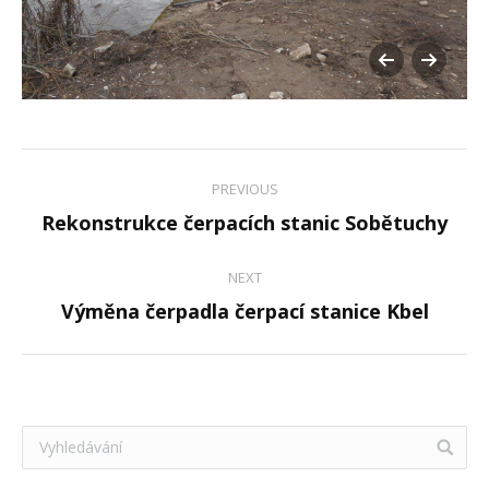
Album
PREVIOUS
navigation
Previous
Rekonstrukce čerpacích stanic Sobětuchy
album:
NEXT
Next
Výměna čerpadla čerpací stanice Kbel
album: