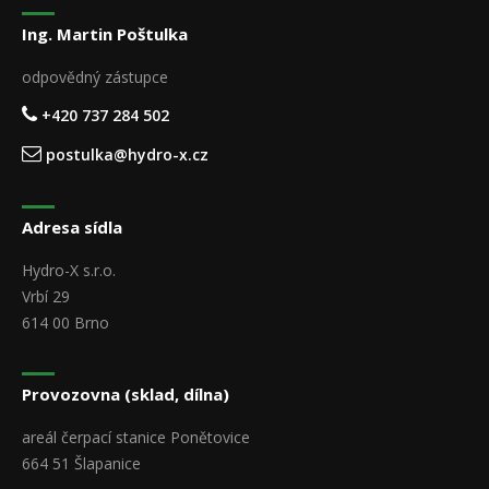
Ing. Martin Poštulka
odpovědný zástupce
+420 737 284 502
postulka@hydro-x.cz
Adresa sídla
Hydro-X s.r.o.
Vrbí 29
614 00 Brno
Provozovna (sklad, dílna)
areál čerpací stanice Ponětovice
664 51 Šlapanice