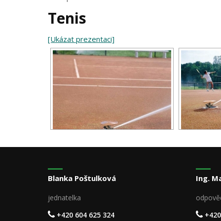
Tenis
[Ukázat prezentaci]
Blanka Poštulková
Ing. M
jednatelka
odpově
+420 604 625 324
+420