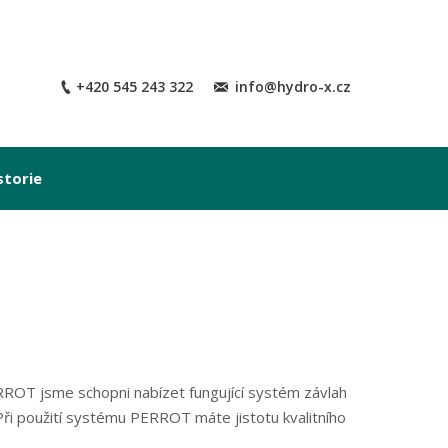
+420 545 243 322
info@hydro-x.cz
storie
RROT jsme schopni nabízet fungující systém závlah
ři použití systému PERROT máte jistotu kvalitního