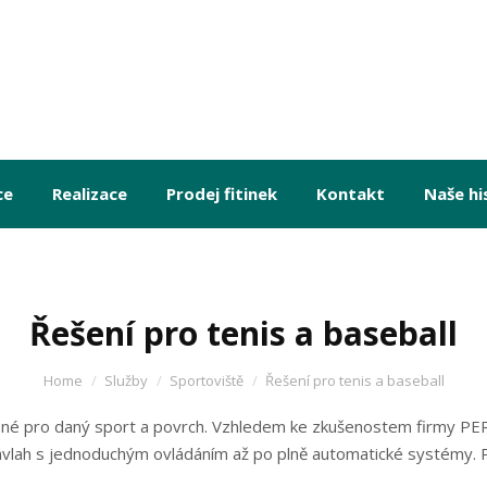
ce
Realizace
Prodej fitinek
Kontakt
Naše hi
Řešení pro tenis a baseball
Home
Služby
Sportoviště
Řešení pro tenis a baseball
ešené pro daný sport a povrch. Vzhledem ke zkušenostem firmy PE
ávlah s jednoduchým ovládáním až po plně automatické systémy. P