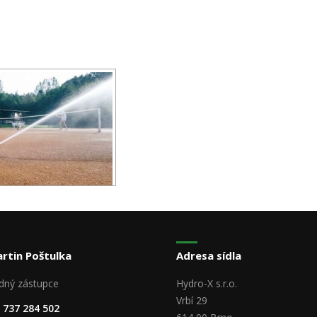
artin Poštulka
Adresa sídla
dný zástupce
Hydro-X s.r.o.
Vrbí 29
 737 284 502