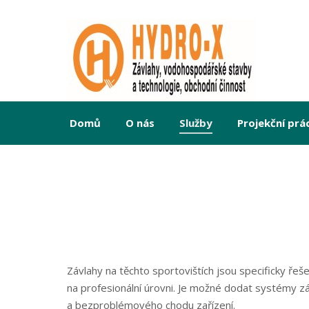
Domů
O nás
Služby
Projekční prá
You are here:
Závlahy na těchto sportovištích jsou specificky ř
na profesionální úrovni. Je možné dodat systémy z
a bezproblémového chodu zařízení.