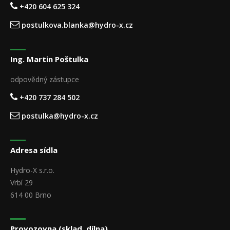
+420 604 625 324
postulkova.blanka@hydro-x.cz
Ing. Martin Poštulka
odpovědný zástupce
+420 737 284 502
postulka@hydro-x.cz
Adresa sídla
Hydro-X s.r.o.
Vrbí 29
614 00 Brno
Provozovna (sklad, dílna)